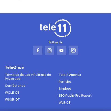
Follow Us
Abrir
Abrir
Abrir
Abrir
en
en
en
en
una
una
una
una
TeleOnce
nueva
nueva
nueva
nueva
pestaña
pestaña
pestaña
pestaña
Términos de uso y Políticas de
Tele11 America
Privacidad
Participa
Contáctenos
Empleos
WOLE-DT
EEO Public File Report
WSUR-DT
WLII-DT