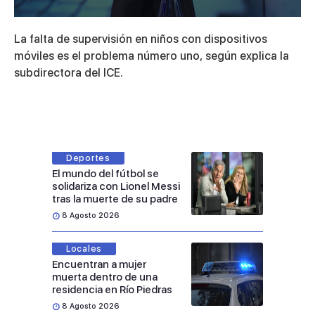
0
seconds
La falta de supervisión en niños con dispositivos
of
4
móviles es el problema número uno, según explica la
minutes,
subdirectora del ICE.
41
seconds
Deportes
El mundo del fútbol se
solidariza con Lionel Messi
tras la muerte de su padre
8 Agosto 2026
Locales
Encuentran a mujer
muerta dentro de una
residencia en Río Piedras
8 Agosto 2026