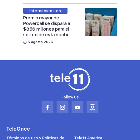
Internacionales
Premio mayor de
Powerball se dispara a
$856 millones para el
sorteo de esta noche
8 Agosto 2026
Follow Us
Abrir
Abrir
Abrir
Abrir
en
en
en
en
una
una
una
una
TeleOnce
nueva
nueva
nueva
nueva
pestaña
pestaña
pestaña
pestaña
Términos de uso y Políticas de
Tele11 America