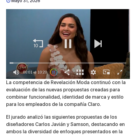
Mayo 31, 2026
00:01
10:20
0
La competencia de
Revelación Moda
continuó con la
seconds
evaluación de las nuevas propuestas creadas para
of
10
combinar funcionalidad, identidad de marca y estilo
minutes,
para
los empleados de la compañía Claro
.
20
seconds
El jurado analizó las siguientes propuestas de los
diseñadores
Carlos Javián
y
Samson
, destacando en
ambos la diversidad de enfoques presentados en la