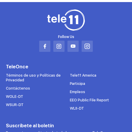
Follow Us
Abrir
Abrir
Abrir
Abrir
en
en
en
en
una
una
una
una
TeleOnce
nueva
nueva
nueva
nueva
pestaña
pestaña
pestaña
pestaña
Términos de uso y Políticas de
Tele11 America
Privacidad
Participa
Contáctenos
Empleos
WOLE-DT
EEO Public File Report
WSUR-DT
WLII-DT
Suscríbete al boletín