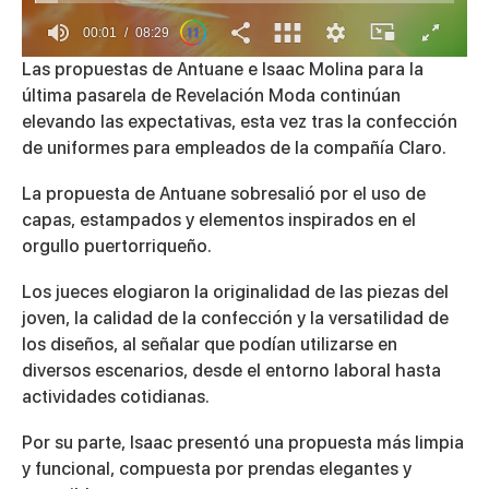
00:01
08:29
0
Las propuestas de
Antuane
e
Isaac Molina
para la
of
última pasarela de
Revelación Moda
continúan
8
minutes,
elevando las expectativas, esta vez tras la confección
29
de uniformes para empleados de la compañía Claro.
seconds
La propuesta de Antuane sobresalió por el uso de
capas, estampados y elementos inspirados en el
orgullo puertorriqueño.
Los jueces elogiaron la originalidad de las piezas del
joven, la calidad de la confección y la versatilidad de
los diseños, al señalar que podían utilizarse en
diversos escenarios, desde el entorno laboral hasta
actividades cotidianas.
Por su parte, Isaac presentó una propuesta más limpia
y funcional, compuesta por prendas elegantes y