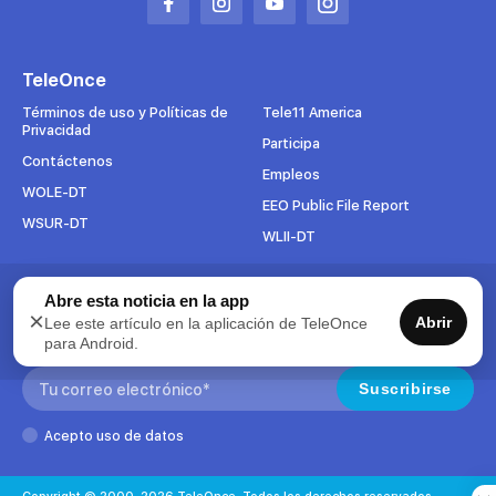
Abrir
Abrir
Abrir
Abrir
en
en
en
en
una
una
una
una
TeleOnce
nueva
nueva
nueva
nueva
pestaña
pestaña
pestaña
pestaña
Términos de uso y Políticas de
Tele11 America
Privacidad
Participa
Contáctenos
Empleos
WOLE-DT
EEO Public File Report
WSUR-DT
WLII-DT
Abre esta noticia en la app
Suscríbete al boletín
×
Abrir
Lee este artículo en la aplicación de TeleOnce
Para mantenerse al tanto de todo lo que pasa en TeleOnce,
para Android.
suscríbase ahora a nuestros boletines.
Search:
Suscribirse
Acepto uso de datos