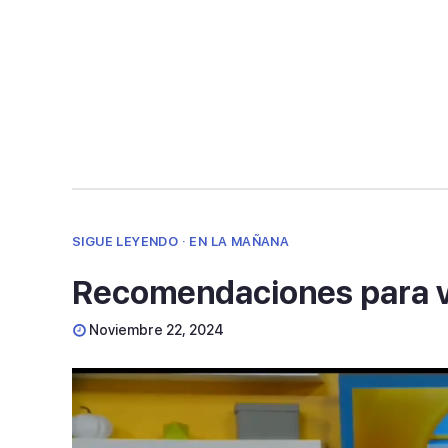
24
seconds
Volume
90%
SIGUE LEYENDO · EN LA MAÑANA
Recomendaciones para vi
Noviembre 22, 2024