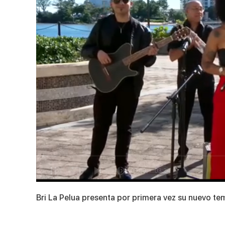
0
seconds
Bri La Pelua presenta por primera vez su nuevo t
of
3
minutes,