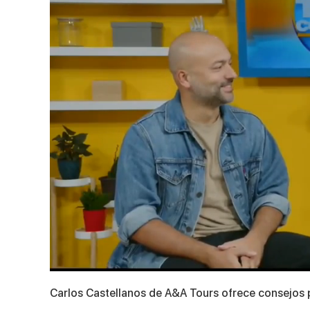
0
seconds
Carlos Castellanos de A&A Tours ofrece consejos p
of
3