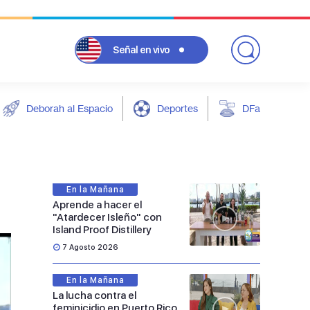
Señal
en vivo
Deborah al Espacio
Deportes
DFarándula
En la Mañana
Aprende a hacer el
"Atardecer Isleño" con
Island Proof Distillery
7 Agosto 2026
En la Mañana
La lucha contra el
feminicidio en Puerto Rico