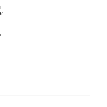
l
ar
un