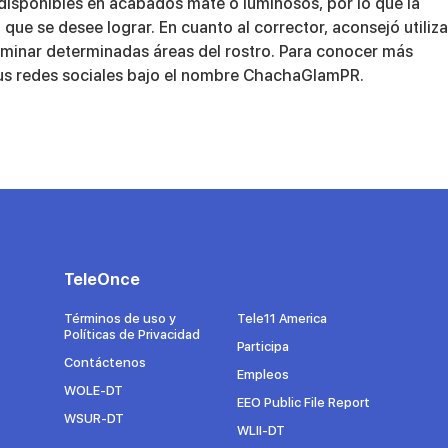
isponibles en acabados mate o luminosos, por lo que la
 que se desee lograr. En cuanto al corrector, aconsejó utiliza
uminar determinadas áreas del rostro. Para conocer más
sus redes sociales bajo el nombre
ChachaGlamPR
.
TeleOnce
Términos de uso y
Tele11 America
Políticas de Privacidad
Participa
Contáctenos
Empleos
WOLE-DT
EEO Public File Report
WSUR-DT
WLII-DT