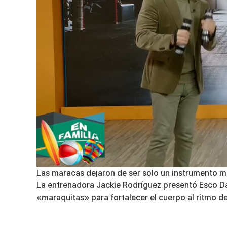
0
Las maracas dejaron de ser solo un instrumento mus
of
La entrenadora Jackie Rodríguez presentó
Esco D
6
minutes,
«maraquitas» para fortalecer el cuerpo al ritmo de
26
seconds
Volume
90%