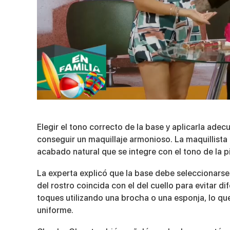
0
seconds
of
Elegir el tono correcto de la base y aplicarla ad
3
minutes,
conseguir un maquillaje armonioso. La maquillist
40
acabado natural que se integre con el tono de la pi
seconds
Volume
90%
La experta explicó que la base debe seleccionarse 
del rostro coincida con el del cuello para evitar 
toques utilizando una brocha o una esponja, lo q
uniforme.