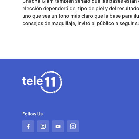
Chacha Glam también señaló que las bases están d
elección dependerá del tipo de piel y del resultado
uno que sea un tono más claro que la base para il
consejos de maquillaje, invitó al público a seguir 
Follow Us
Abrir
Abrir
Abrir
Abrir
en
en
en
en