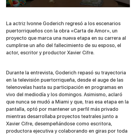
0
seconds
of
La actriz Ivonne Goderich regresó a los escenarios
6
minutes,
puertorriqueños con la obra
«Carta de Amor»
, un
16
proyecto que marca una nueva etapa en su carrera al
seconds
cumplirse un año del fallecimiento de su esposo, el
actor, escritor y productor
Xavier Cifre
.
Durante la entrevista, Goderich repasó su trayectoria
en la televisión puertorriqueña, desde el auge de las
telenovelas hasta su participación en programas en
vivo del mediodía y los domingos. Asimismo, aclaró
que nunca se mudó a Miami y que, tras esa etapa en la
pantalla, optó por mantener un perfil más privado
mientras desarrollaba proyectos teatrales junto a
Xavier Cifre, desempeñándose como escritora,
productora ejecutiva y colaborando en giras por toda