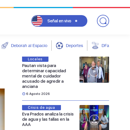
Señal
en vivo
Deborah al Espacio
Deportes
DFarándula
Locales
Pautan vista para
determinar capacidad
mental de cuidador
acusado de agredir a
anciana
6 Agosto 2026
Crisis de agua
Eva Prados analiza la crisis
de agua y las fallas en la
AAA