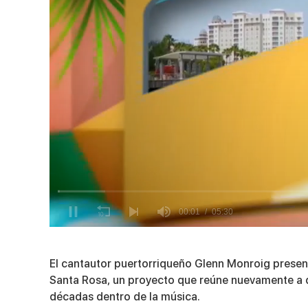
0
of
5
El cantautor puertorriqueño
Glenn Monroig
present
minutes,
30
Santa Rosa
, un proyecto que reúne nuevamente a d
seconds
Volume
décadas dentro de la música.
90%