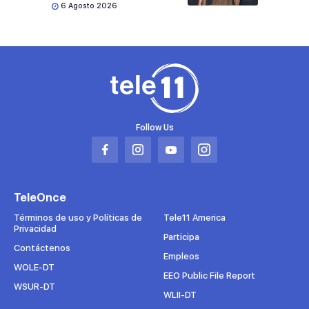
6 Agosto 2026
Follow Us
Abrir
Abrir
Abrir
Abrir
en
en
en
en
una
una
una
una
TeleOnce
nueva
nueva
nueva
nueva
pestaña
pestaña
pestaña
pestaña
Términos de uso y Políticas de
Tele11 America
Privacidad
Participa
Contáctenos
Empleos
WOLE-DT
EEO Public File Report
WSUR-DT
WLII-DT