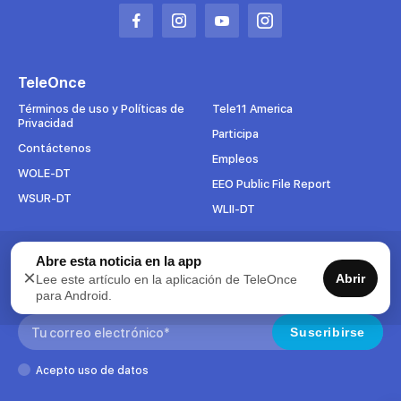
Abrir
Abrir
Abrir
Abrir
en
en
en
en
una
una
una
una
TeleOnce
nueva
nueva
nueva
nueva
pestaña
pestaña
pestaña
pestaña
Términos de uso y Políticas de
Tele11 America
Privacidad
Participa
Contáctenos
Empleos
WOLE-DT
EEO Public File Report
WSUR-DT
WLII-DT
Abre esta noticia en la app
Suscríbete al boletín
×
Abrir
Lee este artículo en la aplicación de TeleOnce
Para mantenerse al tanto de todo lo que pasa en TeleOnce,
para Android.
suscríbase ahora a nuestros boletines.
Search:
Suscribirse
Acepto uso de datos