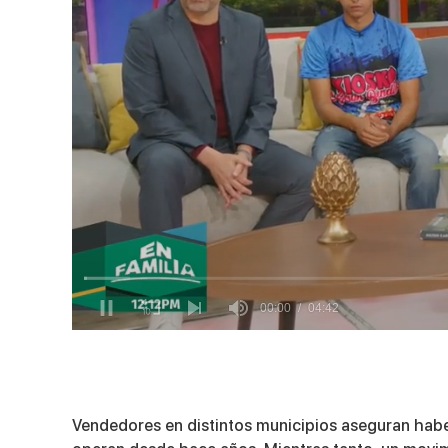
0
of
4
minutes,
42
seconds
Volume
Vendedores en distintos municipios aseguran habe
90%