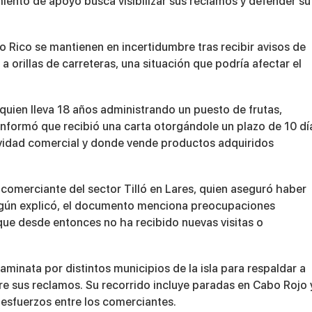
iento de apoyo busca visibilizar sus reclamos y defender su
 Rico se mantienen en incertidumbre tras recibir avisos de
 orillas de carreteras, una situación que podría afectar el
uien lleva 18 años administrando un puesto de frutas,
informó que recibió una carta otorgándole un plazo de 10 dí
tividad comercial y donde vende productos adquiridos
, comerciante del sector Tilló en Lares, quien aseguró haber
Según explicó, el documento menciona preocupaciones
 que desde entonces no ha recibido nuevas visitas o
caminata por distintos municipios de la isla para respaldar a
re sus reclamos. Su recorrido incluye paradas en Cabo Rojo 
 esfuerzos entre los comerciantes.