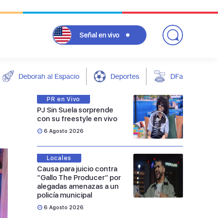
Señal
en vivo
Deborah al Espacio
Deportes
DFarándula
PR en Vivo
PJ Sin Suela sorprende
con su freestyle en vivo
6 Agosto 2026
Locales
Causa para juicio contra
“Gallo The Producer” por
alegadas amenazas a un
policía municipal
6 Agosto 2026