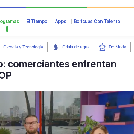
rogramas
El Tiempo
Apps
Boricuas Con Talento
Ciencia y Tecnología
Crisis de agua
De Moda
o: comerciantes enfrentan
TOP