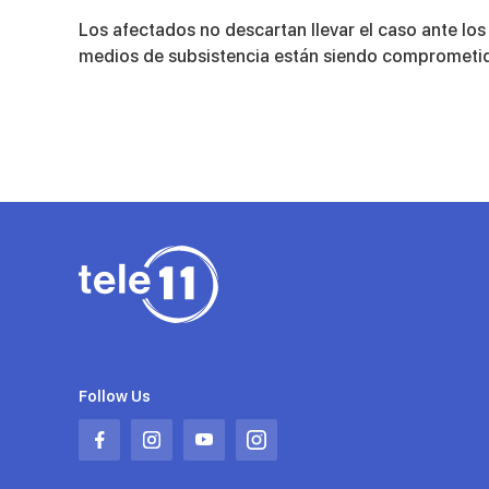
Los afectados no descartan llevar el caso ante los
medios de subsistencia están siendo comprometi
Follow Us
Abrir
Abrir
Abrir
Abrir
en
en
en
en