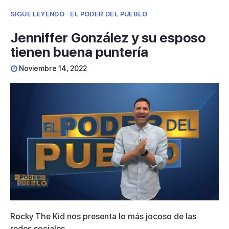
SIGUE LEYENDO · EL PODER DEL PUEBLO
Jenniffer González y su esposo
tienen buena puntería
Noviembre 14, 2022
0
seconds
Rocky The Kid nos presenta lo más jocoso de las
of
3
redes sociales.