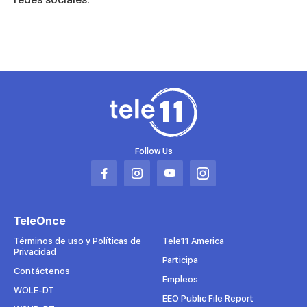
minutes,
35
seconds
Follow Us
Abrir
Abrir
Abrir
Abrir
en
en
en
en
una
una
una
una
TeleOnce
nueva
nueva
nueva
nueva
pestaña
pestaña
pestaña
pestaña
Términos de uso y Políticas de
Tele11 America
Privacidad
Participa
Contáctenos
Empleos
WOLE-DT
EEO Public File Report