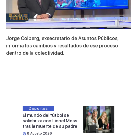
0
seconds
Jorge Colberg, exsecretario de Asuntos Públicos,
of
5
informa los cambios y resultados de ese proceso
minutes,
dentro de la colectividad.
38
seconds
Deportes
El mundo del fútbol se
solidariza con Lionel Messi
tras la muerte de su padre
8 Agosto 2026