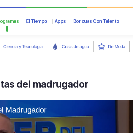
rogramas
El Tiempo
Apps
Boricuas Con Talento
Ciencia y Tecnología
Crisis de agua
De Moda
ntas del madrugador
el Madrugador