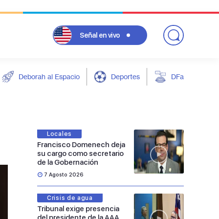
Señal
en vivo
Deborah al Espacio
Deportes
DFarándula
Locales
Francisco Domenech deja
su cargo como secretario
de la Gobernación
7 Agosto 2026
Crisis de agua
Tribunal exige presencia
del presidente de la AAA