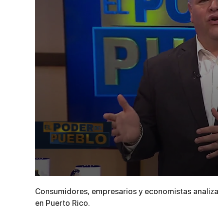
0
seconds
Consumidores, empresarios y economistas analiza
of
8
en Puerto Rico.
minutes,