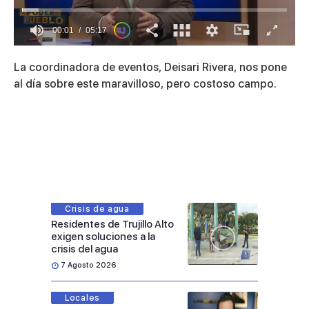
00:01
05:17
0
of
La coordinadora de eventos, Deisari Rivera, nos pone
5
minutes,
al día sobre este maravilloso, pero costoso campo.
17
seconds
Crisis de agua
Residentes de Trujillo Alto
exigen soluciones a la
crisis del agua
7 Agosto 2026
Locales