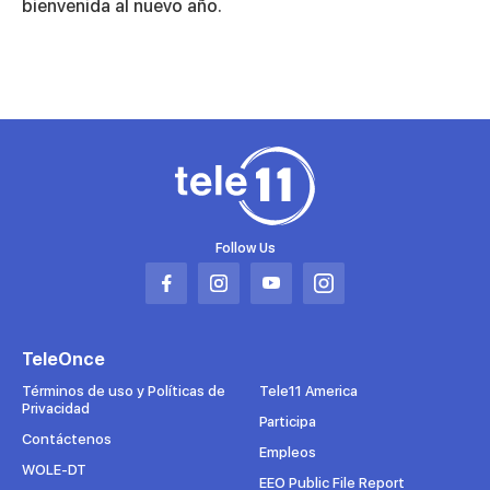
seconds
bienvenida al nuevo año.
Follow Us
Abrir
Abrir
Abrir
Abrir
en
en
en
en
una
una
una
una
TeleOnce
nueva
nueva
nueva
nueva
pestaña
pestaña
pestaña
pestaña
Términos de uso y Políticas de
Tele11 America
Privacidad
Participa
Contáctenos
Empleos
WOLE-DT
EEO Public File Report