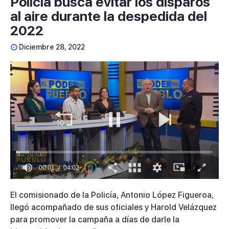
Policía busca evitar los disparos
al aire durante la despedida del
2022
Diciembre 28, 2022
00:01
04:02
0
seconds
El comisionado de la Policía, Antonio López Figueroa,
of
4
llegó acompañado de sus oficiales y Harold Velázquez
minutes,
para promover la campaña a días de darle la
2