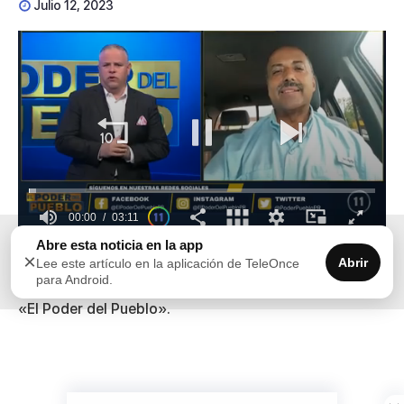
Julio 12, 2023
00:00
03:11
0
Abre esta noticia en la app
×
seconds
Abrir
Lee este artículo en la aplicación de TeleOnce
El presidente de la Sociedad Puertorriqueña de
of
para Android.
3
Pediatría, Gerardo Tosca, confirmó la información a
minutes,
«El Poder del Pueblo».
11
seconds