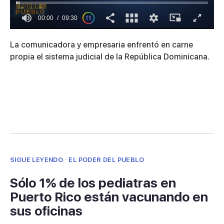
00:01
09:30
0
seconds
La comunicadora y empresaria enfrentó en carne
of
9
propia el sistema judicial de la República Dominicana.
minutes,
30
seconds
SIGUE LEYENDO · EL PODER DEL PUEBLO
Sólo 1% de los pediatras en
Puerto Rico están vacunando en
sus oficinas