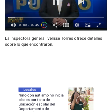
00:01
02:45
0
seconds
La inspectora general Ivelisse Torres ofrece detalles
of
2
sobre lo que encontraron.
minutes,
45
seconds
Locales
Niño con autismo no inicia
clases por falta de
ubicación escolar del
Departamento de