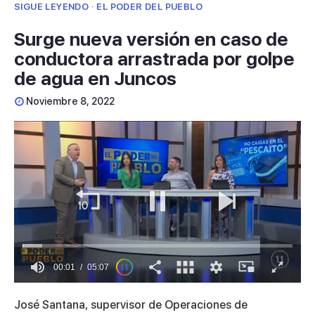
SIGUE LEYENDO · EL PODER DEL PUEBLO
Surge nueva versión en caso de
conductora arrastrada por golpe
de agua en Juncos
Noviembre 8, 2022
00:01
05:07
0
seconds
José Santana, supervisor de Operaciones de
of