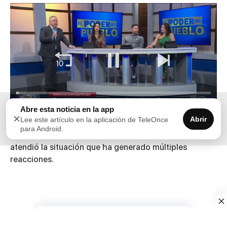
00:00
04:12
Abre esta noticia en la app
×
Abrir
Lee este artículo en la aplicación de TeleOnce
0
para Android.
seconds
Ángel Crespo y Nazario Lugo evalúan cómo la agencia
of
4
atendió la situación que ha generado múltiples
minutes,
reacciones.
12
seconds