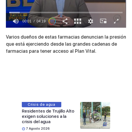
00:02
04:19
0
of
Varios dueños de estas farmacias denuncian la presión
4
minutes,
que está ejerciendo desde las grandes cadenas de
19
farmacias para tener acceso al Plan Vital.
seconds
Crisis de agua
Residentes de Trujillo Alto
exigen soluciones a la
crisis del agua
7 Agosto 2026