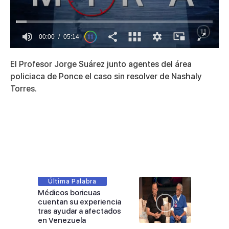
00:01
05:14
0
seconds
El Profesor Jorge Suárez junto agentes del área
of
5
policiaca de Ponce el caso sin resolver de Nashaly
minutes,
Torres.
14
seconds
Última Palabra
Médicos boricuas
cuentan su experiencia
tras ayudar a afectados
en Venezuela