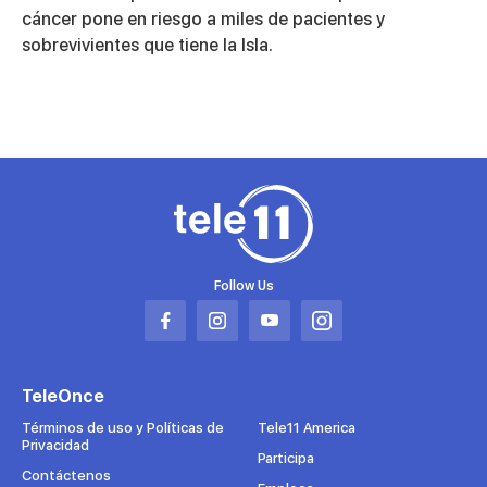
of
5
cáncer pone en riesgo a miles de pacientes y
minutes,
sobrevivientes que tiene la Isla.
18
seconds
Follow Us
Abrir
Abrir
Abrir
Abrir
en
en
en
en
una
una
una
una
TeleOnce
nueva
nueva
nueva
nueva
pestaña
pestaña
pestaña
pestaña
Términos de uso y Políticas de
Tele11 America
Privacidad
Participa
Contáctenos