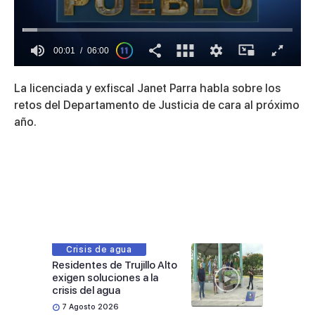
00:01
06:00
0
of
La licenciada y exfiscal Janet Parra habla sobre los
6
minutes,
retos del Departamento de Justicia de cara al próximo
0
año.
Crisis de agua
Residentes de Trujillo Alto
exigen soluciones a la
crisis del agua
7 Agosto 2026