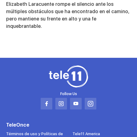
seconds
Elizabeth Laracuente rompe el silencio ante los
of
11
múltiples obstáculos que ha encontrado en el camino,
minutes,
pero mantiene su frente en alto y una fe
36
seconds
inquebrantable.
Follow Us
Abrir
Abrir
Abrir
Abrir
en
en
en
en
una
una
una
una
TeleOnce
nueva
nueva
nueva
nueva
pestaña
pestaña
pestaña
pestaña
Términos de uso y Políticas de
Tele11 America