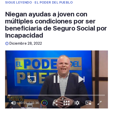
SIGUE LEYENDO · EL PODER DEL PUEBLO
Niegan ayudas a joven con
múltiples condiciones por ser
beneficiaria de Seguro Social por
Incapacidad
Diciembre 28, 2022
00:01
11:36
0