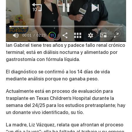
00:01
02:23
0
Ian Gabriel tiene tres años y padece fallo renal crónico
of
terminal; está en diálisis nocturna y alimentado por
2
minutes,
gastrostomía con fórmula líquida.
23
seconds
El diagnóstico se confirmó a los 14 días de vida
mediante análisis porque no ganaba peso.
Actualmente está en proceso de evaluación para
trasplante en Texas Children’s Hospital durante la
semana del 24/25 para los estudios pretrasplante; hay
un donante vivo identificado, su tío.
La madre, Liz Vázquez, relata que afrontan el proceso
“un día a la vez”: ella ha faltado al trabajo y su esposo