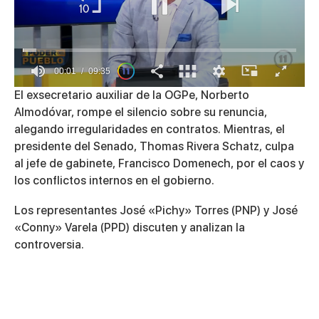
00:01
09:35
0
El exsecretario auxiliar de la OGPe, Norberto
of
Almodóvar, rompe el silencio sobre su renuncia,
9
minutes,
alegando irregularidades en contratos. Mientras, el
35
presidente del Senado, Thomas Rivera Schatz, culpa
seconds
al jefe de gabinete, Francisco Domenech, por el caos y
los conflictos internos en el gobierno.
Los representantes José «Pichy» Torres (PNP) y José
«Conny» Varela (PPD) discuten y analizan la
controversia.