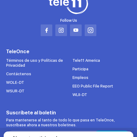
Follow Us
Abrir
Abrir
Abrir
Abrir
en
en
en
en
una
una
una
una
TeleOnce
nueva
nueva
nueva
nueva
pestaña
pestaña
pestaña
pestaña
Términos de uso y Políticas de
Tele11 America
Privacidad
Participa
Contáctenos
Empleos
WOLE-DT
EEO Public File Report
WSUR-DT
WLII-DT
Suscríbete al boletín
Para mantenerse al tanto de todo lo que pasa en TeleOnce,
suscríbase ahora a nuestros boletines.
Search:
Suscribirse