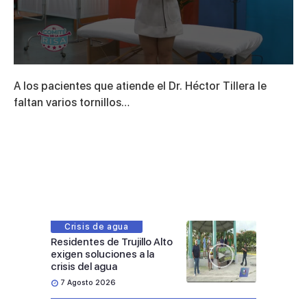
0
seconds
A los pacientes que atiende el Dr. Héctor Tillera le
of
14
faltan varios tornillos…
minutes,
41
seconds
Crisis de agua
Residentes de Trujillo Alto
exigen soluciones a la
crisis del agua
7 Agosto 2026