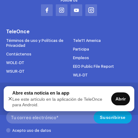
Follow Us
Abrir
Abrir
Abrir
Abrir
en
en
en
en
una
una
una
una
TeleOnce
nueva
nueva
nueva
nueva
pestaña
pestaña
pestaña
pestaña
Términos de uso y Políticas de
Tele11 America
Privacidad
Participa
Contáctenos
Empleos
WOLE-DT
EEO Public File Report
WSUR-DT
WLII-DT
Abre esta noticia en la app
Suscríbete al boletín
×
Abrir
Lee este artículo en la aplicación de TeleOnce
Para mantenerse al tanto de todo lo que pasa en TeleOnce,
para Android.
suscríbase ahora a nuestros boletines.
Search:
Suscribirse
Acepto uso de datos