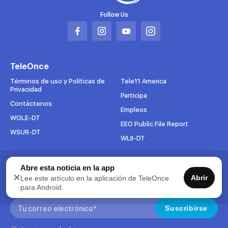
Follow Us
Abrir
Abrir
Abrir
Abrir
en
en
en
en
una
una
una
una
TeleOnce
nueva
nueva
nueva
nueva
pestaña
pestaña
pestaña
pestaña
Términos de uso y Políticas de
Tele11 America
Privacidad
Participa
Contáctenos
Empleos
WOLE-DT
EEO Public File Report
WSUR-DT
WLII-DT
Abre esta noticia en la app
Suscríbete al boletín
×
Abrir
Lee este artículo en la aplicación de TeleOnce
Para mantenerse al tanto de todo lo que pasa en TeleOnce,
para Android.
suscríbase ahora a nuestros boletines.
Search:
Suscribirse