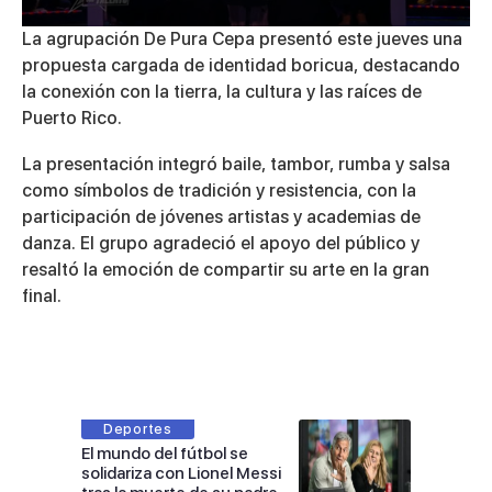
0
La agrupación De Pura Cepa presentó este jueves una
seconds
propuesta cargada de identidad boricua, destacando
of
5
la conexión con la tierra, la cultura y las raíces de
minutes,
Puerto Rico.
55
seconds
La presentación integró baile, tambor, rumba y salsa
como símbolos de tradición y resistencia, con la
participación de jóvenes artistas y academias de
danza. El grupo agradeció el apoyo del público y
resaltó la emoción de compartir su arte en la gran
final.
Deportes
El mundo del fútbol se
solidariza con Lionel Messi