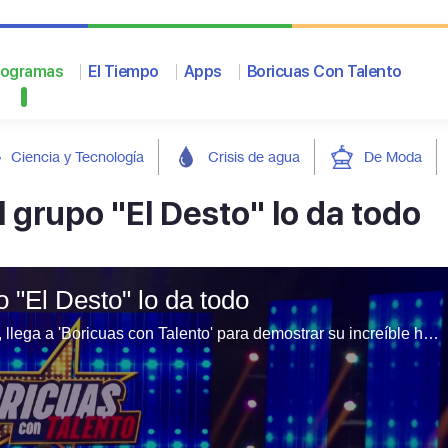
rogramas
El Tiempo
Apps
Boricuas Con Talento
Ciencia y Tecnología
Crisis de agua
De Moda
El grupo "El Desto" lo da todo
o "El Desto" lo da todo
El trío de baile 'El Desto', proveniente de Toa Baja, llega a 'Boricuas con Talento' para demostrar su increíble habilidad. Con una rutina llena de energía, hip-hop y movimientos sincronizados, buscan impresionar a los jueces y al público. ¿Lograrán canalizar su talento y avanzar en la competencia?