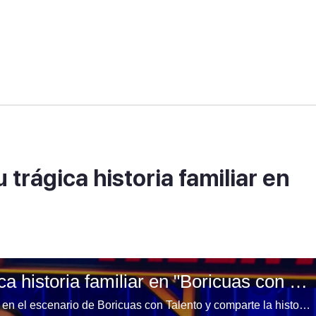
trágica historia familiar en
Pastora conmueve con su trágica historia familiar en "Boricuas con Talento"
Lizmar Encarnación, pastora y madre, se presenta en el escenario de Boricuas con Talento y comparte la historia más dura de su vida: la reciente pérdida de su nieta de siete años. Su testimonio de fe y resiliencia conmueve profundamente al jurado y al público.