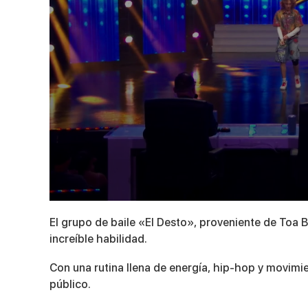
0
seconds
El grupo de baile «El Desto», proveniente de Toa 
of
4
increíble habilidad.
minutes,
9
Con una rutina llena de energía, hip-hop y movimie
seconds
Volume
90%
público.