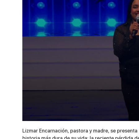
0
seconds
Lizmar Encarnación, pastora y madre, se presenta 
of
5
historia más dura de su vida: la reciente pérdida de