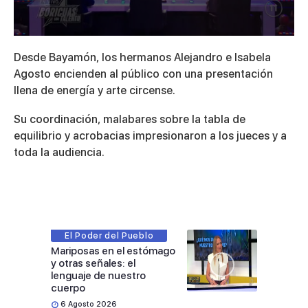
0
seconds
Desde Bayamón, los hermanos Alejandro e Isabela
of
5
Agosto encienden al público con una presentación
minutes,
llena de energía y arte circense.
49
seconds
Su coordinación, malabares sobre la tabla de
equilibrio y acrobacias impresionaron a los jueces y a
toda la audiencia.
El Poder del Pueblo
Mariposas en el estómago
y otras señales: el
lenguaje de nuestro
cuerpo
6 Agosto 2026