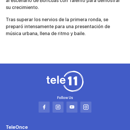
4
al escenario de Boricuas con Talento para demostrar
minutes,
su crecimiento.
59
seconds
Tras superar los nervios de la primera ronda, se
preparó intensamente para una presentación de
música urbana, llena de ritmo y baile.
Follow Us
Abrir
Abrir
Abrir
Abrir
en
en
en
en
una
una
una
una
TeleOnce
nueva
nueva
nueva
nueva