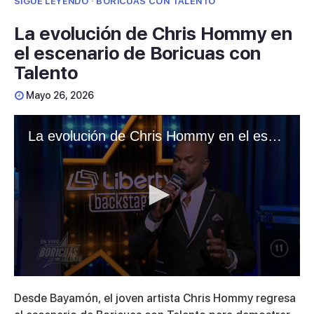
SIGUE LEYENDO · BORICUAS CON TALENTO
La evolución de Chris Hommy en
el escenario de Boricuas con
Talento
Mayo 26, 2026
La evolución de Chris Hommy en el escenario de Boricuas con Talento
0
seconds
Desde Bayamón, el joven artista Chris Hommy regresa
of