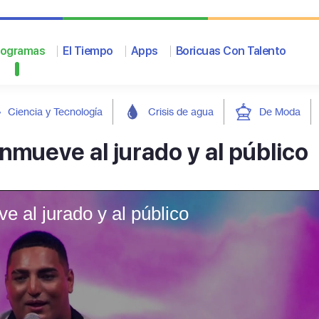
rogramas
El Tiempo
Apps
Boricuas Con Talento
Ciencia y Tecnología
Crisis de agua
De Moda
nmueve al jurado y al público
e al jurado y al público