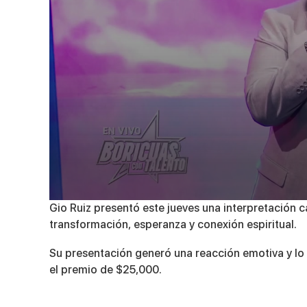
0
Gio Ruiz presentó este jueves una interpretación 
seconds
transformación, esperanza y conexión espiritual.
of
6
minutes,
Su presentación generó una reacción emotiva y lo
19
el premio de $25,000.
seconds
Volume
90%