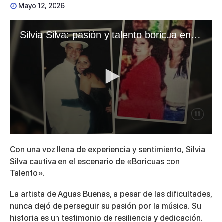
Mayo 12, 2026
Silvia Silva: pasión y talento boricua en el escenario
0
seconds
Con una voz llena de experiencia y sentimiento, Silvia
of
4
Silva cautiva en el escenario de «Boricuas con
minutes,
Talento».
1
second
La artista de Aguas Buenas, a pesar de las dificultades,
nunca dejó de perseguir su pasión por la música. Su
historia es un testimonio de resiliencia y dedicación.