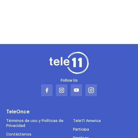
Follow Us
Abrir
Abrir
Abrir
Abrir
en
en
en
en
una
una
una
una
TeleOnce
nueva
nueva
nueva
nueva
pestaña
pestaña
pestaña
pestaña
Términos de uso y Políticas de
Tele11 America
Privacidad
Participa
Contáctenos
Empleos