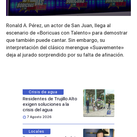
0
seconds
Ronald A. Pérez, un actor de San Juan, llega al
of
2
escenario de «Boricuas con Talento» para demostrar
minutes,
que también puede cantar. Sin embargo, su
46
seconds
interpretación del clásico merengue «Suavemente»
deja al jurado sorprendido por su falta de afinación.
Crisis de agua
Residentes de Trujillo Alto
exigen soluciones a la
crisis del agua
7 Agosto 2026
Locales