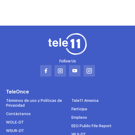
Follow Us
Abrir
Abrir
Abrir
Abrir
en
en
en
en
una
una
una
una
TeleOnce
nueva
nueva
nueva
nueva
pestaña
pestaña
pestaña
pestaña
Términos de uso y Políticas de
Tele11 America
Privacidad
Participa
Contáctenos
Empleos
WOLE-DT
EEO Public File Report
WSUR-DT
WLII-DT