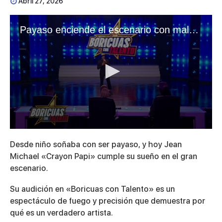
Abril 27, 2026
Payaso enciende el escenario con malabares de fuego
0
seconds
Desde niño soñaba con ser payaso, y hoy Jean
of
3
Michael «Crayon Papi» cumple su sueño en el gran
minutes,
escenario.
47
seconds
Su audición en «Boricuas con Talento» es un
espectáculo de fuego y precisión que demuestra por
qué es un verdadero artista.