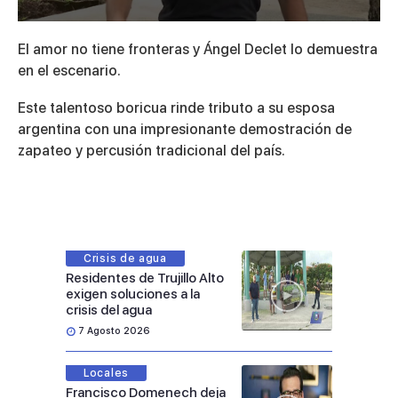
0
seconds
El amor no tiene fronteras y Ángel Declet lo demuestra
of
5
en el escenario.
minutes,
13
Este talentoso boricua rinde tributo a su esposa
seconds
argentina con una impresionante demostración de
zapateo y percusión tradicional del país.
Crisis de agua
Residentes de Trujillo Alto
exigen soluciones a la
crisis del agua
7 Agosto 2026
Locales
Francisco Domenech deja