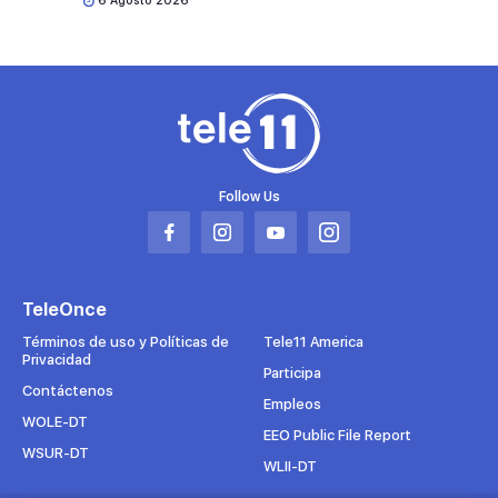
6 Agosto 2026
Follow Us
Abrir
Abrir
Abrir
Abrir
en
en
en
en
una
una
una
una
TeleOnce
nueva
nueva
nueva
nueva
pestaña
pestaña
pestaña
pestaña
Términos de uso y Políticas de
Tele11 America
Privacidad
Participa
Contáctenos
Empleos
WOLE-DT
EEO Public File Report
WSUR-DT
WLII-DT