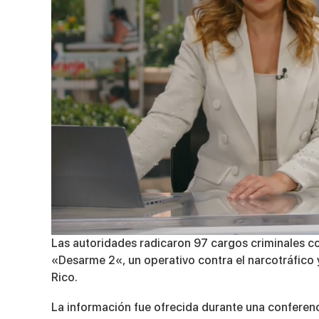
0
Las autoridades radicaron 97 cargos criminales c
of
«Desarme 2
«, un operativo contra el narcotráfico
4
minutes,
Rico.
16
seconds
Volume
La información fue ofrecida durante una conferenc
90%