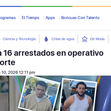
rogramas
El Tiempo
Apps
Boricuas Con Talento
Ciencia y Tecnología
Crisis de agua
De Moda
 16 arrestados en operativo
orte
o 10, 2026 12:11 pm