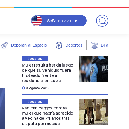
Señal
en vivo
Deborah al Espacio
Deportes
DFarándula
Locales
Mujer resulta herida luego
de que su vehículo fuera
tiroteado frente a
residencial en Loíza
8 Agosto 2026
Locales
Radican cargos contra
mujer que habría agredido
a vecina de 74 años tras
disputa por música