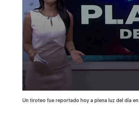
0
seconds
Un tiroteo fue reportado hoy a plena luz del día 
of
1
minute,
35
seconds
Volume
90%