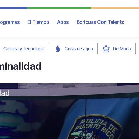
rogramas
El Tiempo
Apps
Boricuas Con Talento
Ciencia y Tecnología
Crisis de agua
De Moda
minalidad
dad