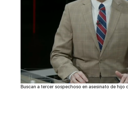
0
Buscan a tercer sospechoso en asesinato de hijo d
of
1
minute,
58
seconds
Volume
90%