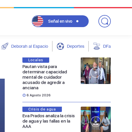
Señal
en vivo
Deborah al Espacio
Deportes
DFarándula
Locales
Pautan vista para
determinar capacidad
mental de cuidador
acusado de agredir a
anciana
6 Agosto 2026
Crisis de agua
Eva Prados analiza la crisis
de agua y las fallas en la
AAA