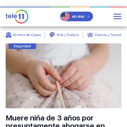
en vivo
Archivo de Casos
Arte y Cultura
Ciencia y Tecnologí
post
Seguridad
Muere niña de 3 años por
presuntamente ahogarse en