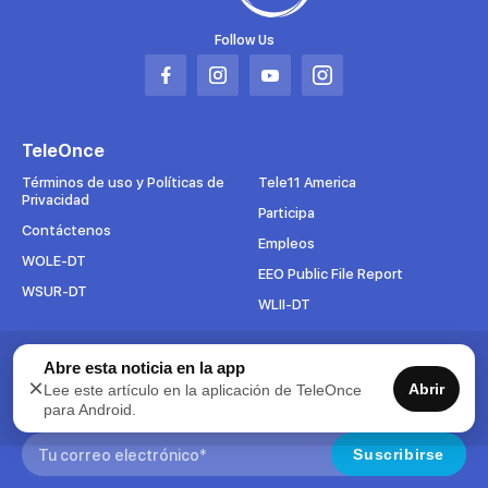
Follow Us
Abrir
Abrir
Abrir
Abrir
en
en
en
en
una
una
una
una
TeleOnce
nueva
nueva
nueva
nueva
pestaña
pestaña
pestaña
pestaña
Términos de uso y Políticas de
Tele11 America
Privacidad
Participa
Contáctenos
Empleos
WOLE-DT
EEO Public File Report
WSUR-DT
WLII-DT
Abre esta noticia en la app
Suscríbete al boletín
×
Abrir
Lee este artículo en la aplicación de TeleOnce
Para mantenerse al tanto de todo lo que pasa en TeleOnce,
para Android.
suscríbase ahora a nuestros boletines.
Search:
Suscribirse