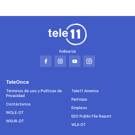
Follow Us
Abrir
Abrir
Abrir
Abrir
en
en
en
en
una
una
una
una
TeleOnce
nueva
nueva
nueva
nueva
pestaña
pestaña
pestaña
pestaña
Términos de uso y Políticas de
Tele11 America
Privacidad
Participa
Contáctenos
Empleos
WOLE-DT
EEO Public File Report
WSUR-DT
WLII-DT