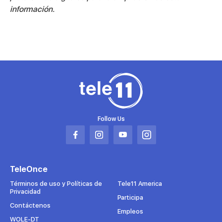
información.
Follow Us
Abrir
Abrir
Abrir
Abrir
en
en
en
en
una
una
una
una
TeleOnce
nueva
nueva
nueva
nueva
pestaña
pestaña
pestaña
pestaña
Términos de uso y Políticas de
Tele11 America
Privacidad
Participa
Contáctenos
Empleos
WOLE-DT