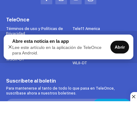
Abrir
Abrir
Abrir
Abrir
en
en
en
en
una
una
una
una
TeleOnce
nueva
nueva
nueva
nueva
pestaña
pestaña
pestaña
pestaña
Términos de uso y Políticas de
Tele11 America
Privacidad
Participa
Abre esta noticia en la app
Contáctenos
×
Empleos
Abrir
Lee este artículo en la aplicación de TeleOnce
WOLE-DT
para Android.
EEO Public File Report
WSUR-DT
WLII-DT
Suscríbete al boletín
Para mantenerse al tanto de todo lo que pasa en TeleOnce,
suscríbase ahora a nuestros boletines.
Search:
Suscribirse
Acepto uso de datos
Copyright © 2000-2026 TeleOnce. Todos los derechos reservados.