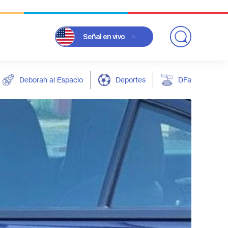
Señal
en vivo
Deborah al Espacio
Deportes
DFarándula