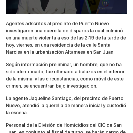
0
seconds
Agentes adscritos al precinto de Puerto Nuevo
of
2
investigaron una querella de disparos la cual culminó
minutes,
en una muerte violenta a eso de las 2:19 de la tarde de
32
seconds
hoy, viernes, en una residencia de la calle Santa
Narcisa en la urbanización Altamesa en San Juan.
Según información preliminar, un hombre, que no ha
sido identificado, fue ultimado a balazos en el interior
de la misma, y las circunstancias, como móvil de este
crimen, se encuentran bajo investigación.
La agente Jaqueline Santiago, del precinto de Puerto
Nuevo, atendió la querella de manera inicial y custodió
la escena.
Personal de la División de Homicidios del CIC de San
Juan, en conjunto al fiscal de turno, se harán cargo de