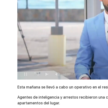
0
seconds
Esta mañana se llevó a cabo un operativo en el r
of
2
minutes,
Agentes de inteligencia y arrestos recibieron una
19
apartamentos del lugar.
seconds
Volume