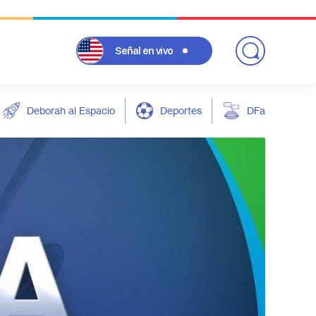
Señal
en vivo
Deborah al Espacio
Deportes
DFarándula