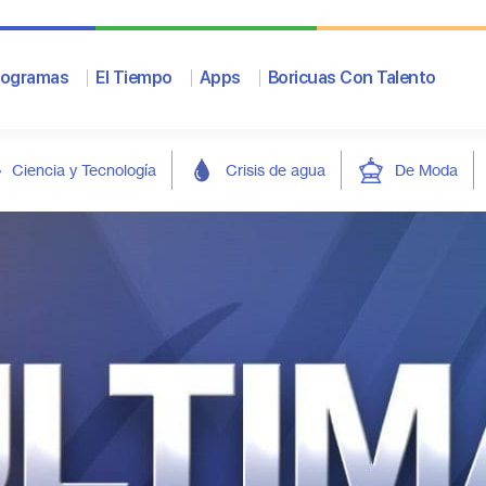
rogramas
El Tiempo
Apps
Boricuas Con Talento
Ciencia y Tecnología
Crisis de agua
De Moda