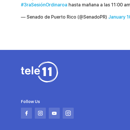
#3raSesiónOrdinaroa
hasta mañana a las 11:00 am
— Senado de Puerto Rico (@SenadoPR)
January 1
Follow Us
Abrir
Abrir
Abrir
Abrir
en
en
en
en
una
una
una
una