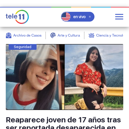
en vivo
Archivo de Casos
Arte y Cultura
Ciencia y Tecnologí
post
Seguridad
Reaparece joven de 17 años tras
ser reportada desaparecida en