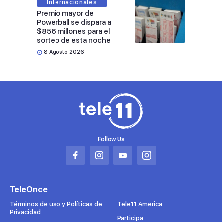
Internacionales
Premio mayor de
Powerball se dispara a
$856 millones para el
sorteo de esta noche
8 Agosto 2026
Follow Us
Abrir
Abrir
Abrir
Abrir
en
en
en
en
una
una
una
una
TeleOnce
nueva
nueva
nueva
nueva
pestaña
pestaña
pestaña
pestaña
Términos de uso y Políticas de
Tele11 America
Privacidad
Participa