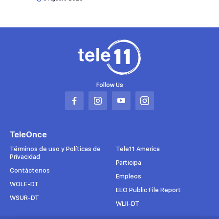
Follow Us
Abrir
Abrir
Abrir
Abrir
en
en
en
en
una
una
una
una
TeleOnce
nueva
nueva
nueva
nueva
pestaña
pestaña
pestaña
pestaña
Términos de uso y Políticas de
Tele11 America
Privacidad
Participa
Contáctenos
Empleos
WOLE-DT
EEO Public File Report
WSUR-DT
WLII-DT