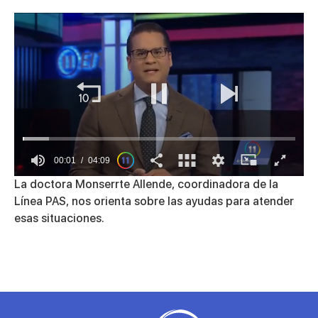
00:01
04:09
0
La doctora Monserrte Allende, coordinadora de la
seconds
Línea PAS, nos orienta sobre las ayudas para atender
of
4
esas situaciones.
minutes,
9
seconds