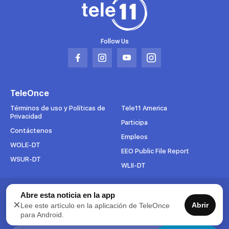
Follow Us
Abrir
Abrir
Abrir
Abrir
en
en
en
en
una
una
una
una
TeleOnce
nueva
nueva
nueva
nueva
pestaña
pestaña
pestaña
pestaña
Términos de uso y Políticas de
Tele11 America
Privacidad
Participa
Contáctenos
Empleos
WOLE-DT
EEO Public File Report
WSUR-DT
WLII-DT
Suscríbete al boletín
Abre esta noticia en la app
×
Abrir
Lee este artículo en la aplicación de TeleOnce
Para mantenerse al tanto de todo lo que pasa en TeleOnce,
para Android.
suscríbase ahora a nuestros boletines.