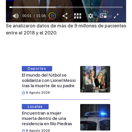
00:01
01:08
0
Se analizaron datos de más de 9 millones de pacientes
of
entre el 2018 y el 2020.
1
minute,
8
seconds
Deportes
El mundo del fútbol se
solidariza con Lionel Messi
tras la muerte de su padre
8 Agosto 2026
Locales
Encuentran a mujer
muerta dentro de una
residencia en Río Piedras
8 Agosto 2026