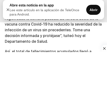
Abre esta noticia en la app
“El número de hospitalizados continúa bajando.
×
Abrir
Lee este artículo en la aplicación de TeleOnce
Tenemos 192 hospitalizaciones menos que las
para Android.
registradas la semana pasada. La tercera dosis de la
vacuna contra Covid-19 ha reducido la severidad de la
infección de un virus sin precedentes. Tome una
decisión informada y protéjase”, tuiteó hoy el
Departamento de Salud.
Así, el total de fallecimientos acumulados llegó a
3,773, pero se recuerda que el reporte de muertes
puede variar en la medida en que se dan los procesos
de registro y codificación de las causas, lo que podría
tardar varios días.
Aparte, se indicó que el total de hospitalizaciones bajó
de 662 a 647 (601 adultos y 46 pacientes pediátricos).