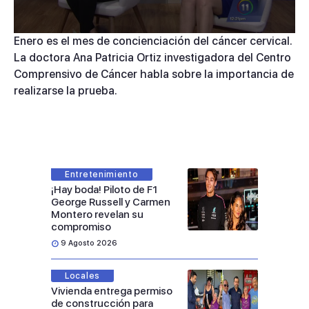
0
Enero es el mes de concienciación del cáncer cervical.
seconds
La doctora Ana Patricia Ortiz investigadora del Centro
of
5
Comprensivo de Cáncer habla sobre la importancia de
minutes,
realizarse la prueba.
2
seconds
Entretenimiento
¡Hay boda! Piloto de F1
George Russell y Carmen
Montero revelan su
compromiso
9 Agosto 2026
Locales
Vivienda entrega permiso
de construcción para