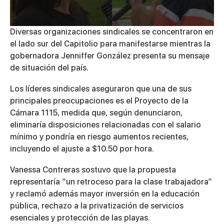
0
Diversas organizaciones sindicales se concentraron en
seconds
el lado sur del
Capitolio
para manifestarse mientras la
of
3
gobernadora
Jenniffer González
presenta su mensaje
minutes,
de situación del país.
5
seconds
Los líderes sindicales aseguraron que una de sus
principales preocupaciones es el Proyecto de la
Cámara 1115, medida que, según denunciaron,
eliminaría disposiciones relacionadas con el salario
mínimo y pondría en riesgo aumentos recientes,
incluyendo el ajuste a $10.50 por hora.
Vanessa Contreras
sostuvo que la propuesta
representaría “un retroceso para la clase trabajadora”
y reclamó además mayor inversión en la educación
pública, rechazo a la privatización de servicios
esenciales y protección de las playas.