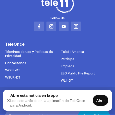
Follow Us
Abrir
Abrir
Abrir
Abrir
en
en
en
en
una
una
una
una
TeleOnce
nueva
nueva
nueva
nueva
pestaña
pestaña
pestaña
pestaña
Términos de uso y Políticas de
Tele11 America
Privacidad
Participa
Contáctenos
Empleos
WOLE-DT
EEO Public File Report
WSUR-DT
WLII-DT
Abre esta noticia en la app
Suscríbete al boletín
×
Abrir
Lee este artículo en la aplicación de TeleOnce
Para mantenerse al tanto de todo lo que pasa en TeleOnce,
para Android.
suscríbase ahora a nuestros boletines.
Search: