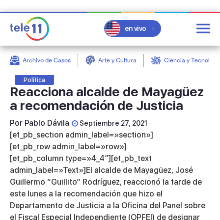
en vivo
Archivo de Casos
Arte y Cultura
Ciencia y Tecnologí
post
Política
Reacciona alcalde de Mayagüez
a recomendación de Justicia
Por
Pablo Dávila
Septiembre 27, 2021
[et_pb_section admin_label=»section»]
[et_pb_row admin_label=»row»]
[et_pb_column type=»4_4″][et_pb_text
admin_label=»Text»]El alcalde de Mayagüez, José
Guillermo “Guillito” Rodríguez, reaccionó la tarde de
este lunes a la recomendación que hizo el
Departamento de Justicia a la Oficina del Panel sobre
el Fiscal Especial Independiente (OPFEI) de designar