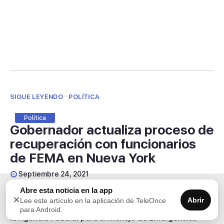
SIGUE LEYENDO · POLÍTICA
Política
Gobernador actualiza proceso de
recuperación con funcionarios
de FEMA en Nueva York
Septiembre 24, 2021
Abre esta noticia en la app
Como parte de su agenda en la Gran Manzana, el
×
Abrir
Lee este artículo en la aplicación de TeleOnce
gobernador Pedro R. Pierluisi sostuvo una reunión en
para Android.
la Agencia Federal para el Manejo de Emergencias