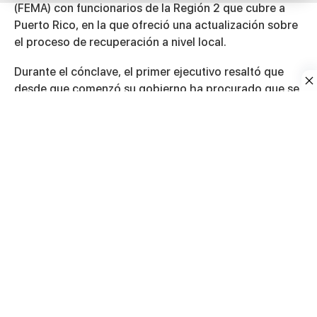
(FEMA) con funcionarios de la Región 2 que cubre a
Puerto Rico, en la que ofreció una actualización sobre
el proceso de recuperación a nivel local.
Durante el cónclave, el primer ejecutivo resaltó que
desde que comenzó su gobierno ha procurado que se
acelere el proceso de reconstrucción en la Isla. De
hecho, informó de los proyectos de emergencia que
ya se han realizado y que la meta de la actual
administración es contar con sobre 2,000 proyectos
permanentes de infraestructura con los fondos
asignados por FEMA.
El gobernador aseguró a los funcionarios federales
que continuará dando seguimiento a los proyectos,
como parte de su política pública de encaminar las
obras de reconstrucción para el impulso
socioeconómico y, por ende, para beneficio de todos
los puertorriqueños.