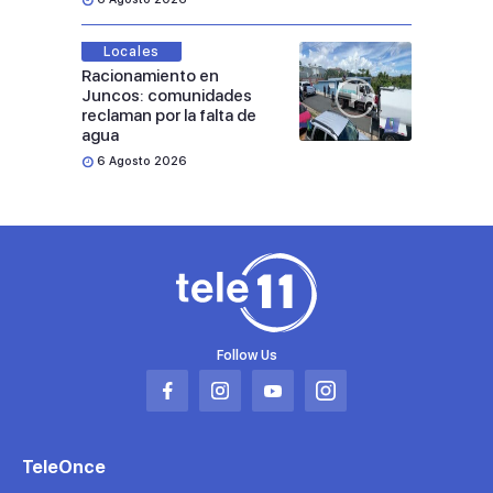
Locales
Racionamiento en
Juncos: comunidades
reclaman por la falta de
agua
6 Agosto 2026
Follow Us
Abrir
Abrir
Abrir
Abrir
en
en
en
en
una
una
una
una
TeleOnce
nueva
nueva
nueva
nueva