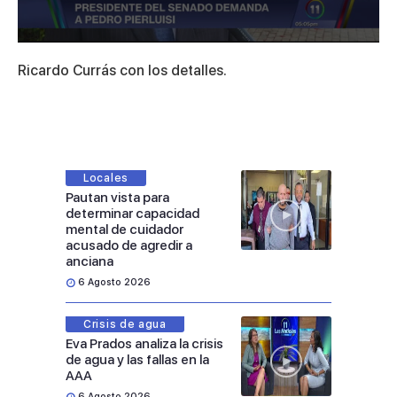
0
seconds
Ricardo Currás con los detalles.
of
1
minute,
31
seconds
Locales
Pautan vista para
determinar capacidad
mental de cuidador
acusado de agredir a
anciana
6 Agosto 2026
Crisis de agua
Eva Prados analiza la crisis
de agua y las fallas en la
AAA
6 Agosto 2026