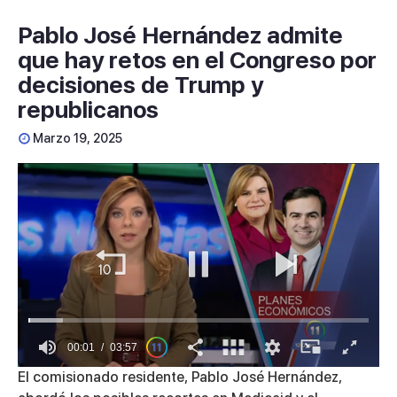
Pablo José Hernández admite
que hay retos en el Congreso por
decisiones de Trump y
republicanos
Marzo 19, 2025
00:01
03:57
0
El comisionado residente, Pablo José Hernández,
seconds