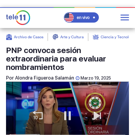
en vivo
Archivo de Casos
Arte y Cultura
Ciencia y Tecnologí
post
PNP convoca sesión
extraordinaria para evaluar
nombramientos
Por
Alondra Figueroa Salamán
Marzo 19, 2025