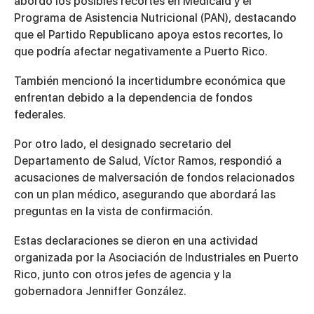
abordó los posibles recortes en Medicaid y el
of
3
Programa de Asistencia Nutricional (PAN), destacando
minutes,
que el Partido Republicano apoya estos recortes, lo
57
seconds
que podría afectar negativamente a Puerto Rico.
También mencionó la incertidumbre económica que
enfrentan debido a la dependencia de fondos
federales.
Por otro lado, el designado secretario del
Departamento de Salud, Víctor Ramos, respondió a
acusaciones de malversación de fondos relacionados
con un plan médico, asegurando que abordará las
preguntas en la vista de confirmación.
Estas declaraciones se dieron en una actividad
organizada por la Asociación de Industriales en Puerto
Rico, junto con otros jefes de agencia y la
gobernadora Jenniffer González.