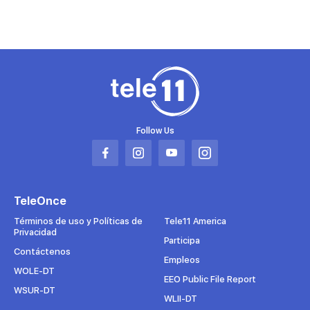
Follow Us
Abrir
Abrir
Abrir
Abrir
en
en
en
en
una
una
una
una
TeleOnce
nueva
nueva
nueva
nueva
pestaña
pestaña
pestaña
pestaña
Términos de uso y Políticas de
Tele11 America
Privacidad
Participa
Contáctenos
Empleos
WOLE-DT
EEO Public File Report
WSUR-DT
WLII-DT