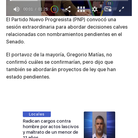
00:01
01:25
0
El Partido Nuevo Progresista (PNP) convocó una
of
sesión extraordinaria para abordar decisiones calves
1
minute,
relacionadas con nombramientos pendientes en el
25
Senado.
seconds
El portavoz de la mayoría, Gregorio Matías, no
confirmó cuáles se confirmarían, pero dijo que
también se abordarán proyectos de ley que han
estado pendientes.
Locales
Radican cargos contra
hombre por actos lascivos
y maltrato de un menor de
11 años