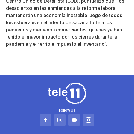
Centro Unido de Detallista (CUD), puntualizó que “los
desaciertos en las enmiendas a la reforma laboral
mantendrán una economía inestable luego de todos
los esfuerzos en el intento de sacar a flote a los
pequeños y medianos comerciantes, quienes ya han
tenido el mayor impacto por los cierres durante la
pandemia y el terrible impuesto al inventario”.
Follow Us
Abrir
Abrir
Abrir
Abrir
en
en
en
en