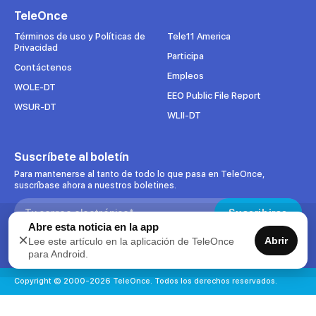
una
una
una
una
TeleOnce
nueva
nueva
nueva
nueva
pestaña
pestaña
pestaña
pestaña
Términos de uso y Políticas de
Tele11 America
Privacidad
Participa
Contáctenos
Empleos
WOLE-DT
EEO Public File Report
WSUR-DT
WLII-DT
Suscríbete al boletín
Para mantenerse al tanto de todo lo que pasa en TeleOnce,
suscríbase ahora a nuestros boletines.
Search:
Suscribirse
Abre esta noticia en la app
×
Abrir
Lee este artículo en la aplicación de TeleOnce
Acepto uso de datos
para Android.
Copyright © 2000-2026 TeleOnce. Todos los derechos reservados.