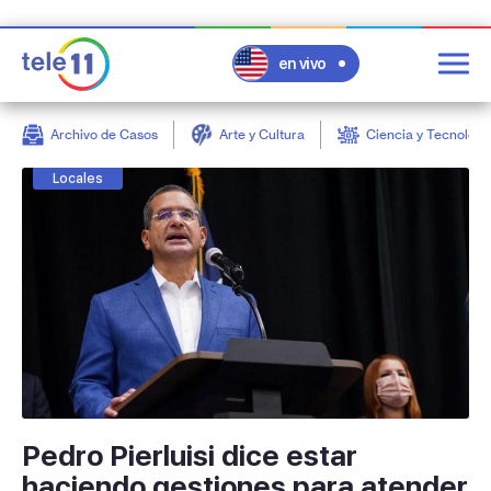
en vivo
Archivo de Casos
Arte y Cultura
Ciencia y Tecnologí
post
Locales
Pedro Pierluisi dice estar
haciendo gestiones para atender