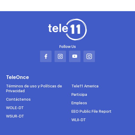
Follow Us
Abrir
Abrir
Abrir
Abrir
en
en
en
en
una
una
una
una
TeleOnce
nueva
nueva
nueva
nueva
pestaña
pestaña
pestaña
pestaña
Términos de uso y Políticas de
Tele11 America
Privacidad
Participa
Contáctenos
Empleos
WOLE-DT
EEO Public File Report
WSUR-DT
WLII-DT