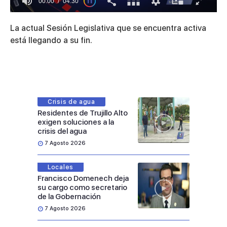
00:01
04:30
0
seconds
La actual Sesión Legislativa que se encuentra activa
of
4
está llegando a su fin.
minutes,
30
seconds
Crisis de agua
Residentes de Trujillo Alto
exigen soluciones a la
crisis del agua
7 Agosto 2026
Locales
Francisco Domenech deja
su cargo como secretario
de la Gobernación
7 Agosto 2026