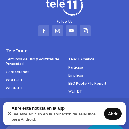
Follow Us
Abrir
Abrir
Abrir
Abrir
en
en
en
en
una
una
una
una
TeleOnce
nueva
nueva
nueva
nueva
pestaña
pestaña
pestaña
pestaña
Términos de uso y Políticas de
Tele11 America
Privacidad
Participa
Contáctenos
Empleos
WOLE-DT
EEO Public File Report
WSUR-DT
WLII-DT
Suscríbete al boletín
Abre esta noticia en la app
×
Abrir
Lee este artículo en la aplicación de TeleOnce
Para mantenerse al tanto de todo lo que pasa en TeleOnce,
para Android.
suscríbase ahora a nuestros boletines.
Search: