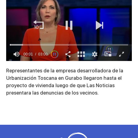
00:01
03:00
0
seconds
Representantes de la empresa desarrolladora de la
of
3
Urbanización Toscana en Gurabo llegaron hasta el
minutes,
proyecto de vivienda luego de que Las Noticias
0
presentara las denuncias de los vecinos.