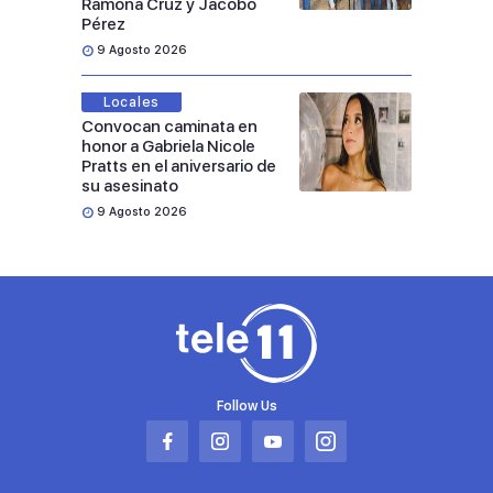
Ramona Cruz y Jacobo
Pérez
9 Agosto 2026
Locales
Convocan caminata en
honor a Gabriela Nicole
Pratts en el aniversario de
su asesinato
9 Agosto 2026
Follow Us
Abrir
Abrir
Abrir
Abrir
en
en
en
en