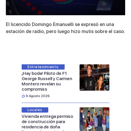
0
seconds
El licencido Domingo Emanuelli se expresó en una
of
3
estación de radio, pero luego hizo mutis sobre el caso.
minutes,
48
seconds
Entretenimiento
¡Hay boda! Piloto de F1
George Russell y Carmen
Montero revelan su
compromiso
9 Agosto 2026
Locales
Vivienda entrega permiso
de construcción para
residencia de doña